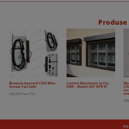
Produse
Broască electrică CISA Mito
Cortine Rezistente la Foc
Ma
Sensor Fail Safe
EI60 – Model GSF KPR EI
CIS
inc
man
256,00
€
Fara TVA
299
PR