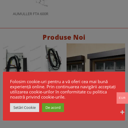
AUMULLER FTA 600R
Produse Noi
Folosim cookie-uri pentru a vă oferi cea mai bună
experiență online. Prin continuarea navigării acceptați
utilizarea cookie-urilor în conformitate cu politica
noastră privind cookie-urile.
EUR
Setări Cookie
De acord
Broască electrică CISA Mito Sensor
Cortine Rezistente la Foc EI60 –
Fail Safe
Model GSF KPR EI
256,00
€
Fara TVA