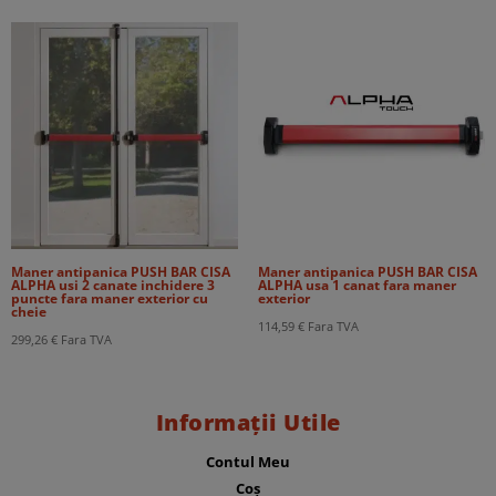
Maner antipanica PUSH BAR CISA
Maner antipanica PUSH BAR CISA
ALPHA usi 2 canate inchidere 3
ALPHA usa 1 canat fara maner
puncte fara maner exterior cu
exterior
cheie
114,59
€
Fara TVA
299,26
€
Fara TVA
Informații Utile
Contul Meu
Coș