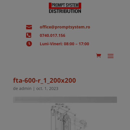

office@promptsystem.ro

0740.017.156

Luni-Vineri: 08:00 – 17:00
fta-600-r_1_200x200
de
admin
|
oct. 1, 2023