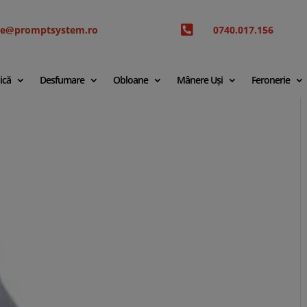

ice@promptsystem.ro
0740.017.156
ică
Desfumare
Obloane
Mânere Uși
Feronerie