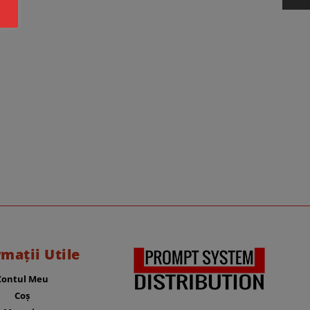
rmații Utile
Contul Meu
Coș