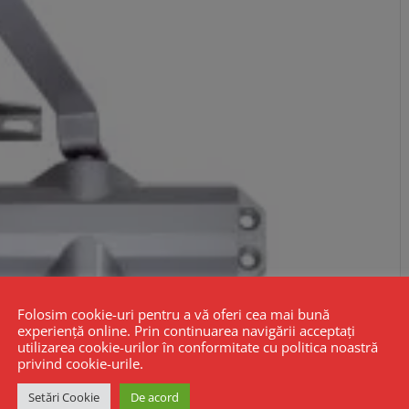
Folosim cookie-uri pentru a vă oferi cea mai bună
experiență online. Prin continuarea navigării acceptați
utilizarea cookie-urilor în conformitate cu politica noastră
privind cookie-urile.
Setări Cookie
De acord