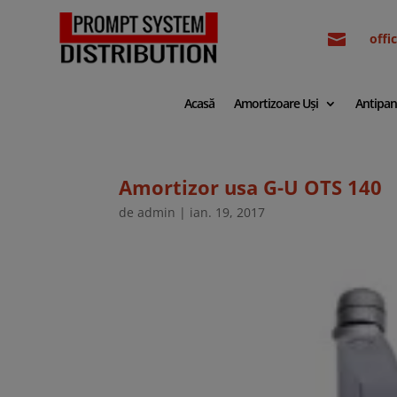

off
Acasă
Amortizoare Uși
Antipan
Amortizor usa G-U OTS 140
de
admin
|
ian. 19, 2017