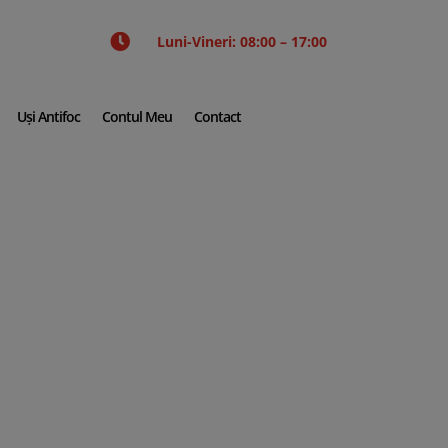

Luni-Vineri: 08:00 – 17:00
Uși Antifoc
Contul Meu
Contact