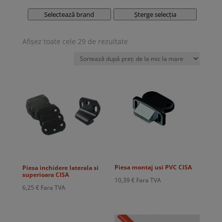
Selectează brand
Șterge selecția
Sortat
Afișez toate cele 29 de rezultate
după
preț:
de
la
mic
la
mare
Piesa montaj usi PVC CISA
Piesa inchidere laterala si
superioara CISA
10,39
€
Fara TVA
6,25
€
Fara TVA