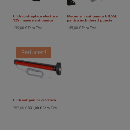
CISA contraplaca electrica
Mecanism antipanica GIESSE
12V manere antipanica
pentru inchidere 3 puncte
139,00
€
Fara TVA
145,00
€
Fara TVA
Reduceri!
CISA antipanica electrica
Prețul
Prețul
357,00
€
331,00
€
Fara TVA
inițial
curent
a
este:
fost:
331,00 €.