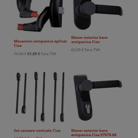
Maner exterior bara
Mecanism antipanica aplicat
antipanica Cisa
Cisa
62,00
€
Fara TVA
Prețul
Prețul
70,00
€
61,00
€
Fara TVA
inițial
curent
a
este:
fost:
61,00 €.
70,00 €.
Set zavoare verticale Cisa
Maner exterior bara
antipanica Cisa 07078.68