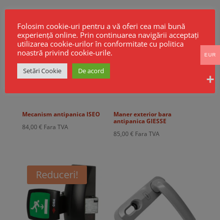
Folosim cookie-uri pentru a vă oferi cea mai bună
experiență online. Prin continuarea navigării acceptați
utilizarea cookie-urilor în conformitate cu politica
noastră privind cookie-urile.
EUR
Setări Cookie
De acord
Mecanism antipanica ISEO
Maner exterior bara
antipanica GIESSE
84,00
€
Fara TVA
85,00
€
Fara TVA
Reduceri!