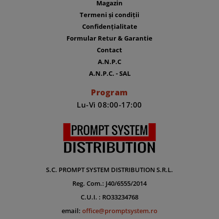
Magazin
Termeni și condiții
Confidențialitate
Formular Retur & Garantie
Contact
A.N.P.C
A.N.P.C. - SAL
Program
Lu-Vi 08:00-17:00
S.C. PROMPT SYSTEM DISTRIBUTION S.R.L.
Reg. Com.: J40/6555/2014
C.U.I. : RO33234768
email:
office@promptsystem.ro