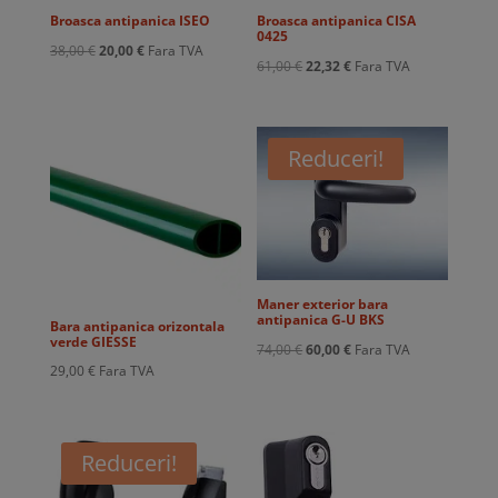
Broasca antipanica ISEO
Broasca antipanica CISA
0425
Prețul
Prețul
38,00
€
20,00
€
Fara TVA
Prețul
Prețul
61,00
€
22,32
€
Fara TVA
inițial
curent
inițial
curent
a
este:
a
este:
fost:
20,00 €.
fost:
22,32 €.
Reduceri!
38,00 €.
61,00 €.
Maner exterior bara
antipanica G-U BKS
Bara antipanica orizontala
verde GIESSE
Prețul
Prețul
74,00
€
60,00
€
Fara TVA
29,00
€
Fara TVA
inițial
curent
a
este:
fost:
60,00 €.
Reduceri!
74,00 €.