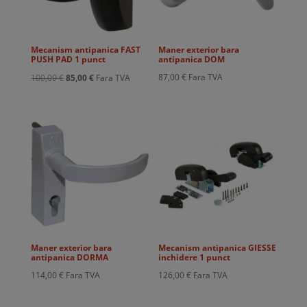
Mecanism antipanica FAST
Maner exterior bara
PUSH PAD 1 punct
antipanica DOM
Prețul
Prețul
87,00
€
Fara TVA
100,00
€
85,00
€
Fara TVA
inițial
curent
a
este:
fost:
85,00 €.
100,00 €.
Maner exterior bara
Mecanism antipanica GIESSE
antipanica DORMA
inchidere 1 punct
114,00
€
Fara TVA
126,00
€
Fara TVA