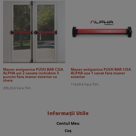
Maner antipanica PUSH BAR CISA
Maner antipanica PUSH BAR CISA
ALPHA usi 2 canate inchidere 3
ALPHA usa 1 canat fara maner
puncte fara maner exterior cu
exterior
cheie
114,59
€
Fara TVA
299,26
€
Fara TVA
Informații Utile
Contul Meu
Coș