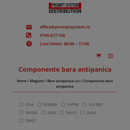

office@promptsystem.ro

0740.017.156

Luni-Vineri: 08:00 – 17:00
Componente bara antipanica
Home
/
Magazin
/
Bare antipanica usi
/ Componente bara
antipanica
CISA
DORMA
FAPIM
G-U BKS
GIESSE
ISEO
SAVIO
DOM
OMEC