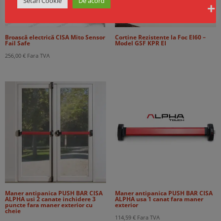
Setări Cookie
De acord
Broască electrică CISA Mito Sensor
Cortine Rezistente la Foc EI60 –
Fail Safe
Model GSF KPR EI
256,00
€
Fara TVA
Maner antipanica PUSH BAR CISA
Maner antipanica PUSH BAR CISA
ALPHA usi 2 canate inchidere 3
ALPHA usa 1 canat fara maner
puncte fara maner exterior cu
exterior
cheie
114,59
€
Fara TVA