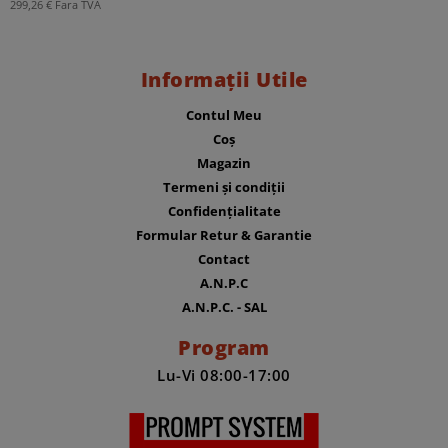
299,26
€
Fara TVA
Informații Utile
Contul Meu
Coș
Magazin
Termeni și condiții
Confidențialitate
Formular Retur & Garantie
Contact
A.N.P.C
A.N.P.C. - SAL
Program
Lu-Vi 08:00-17:00