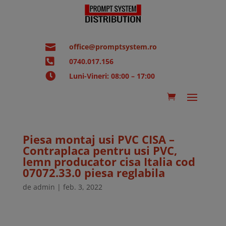

office@promptsystem.ro

0740.017.156

Luni-Vineri: 08:00 – 17:00
Piesa montaj usi PVC CISA –
Contraplaca pentru usi PVC,
lemn producator cisa Italia cod
07072.33.0 piesa reglabila
de
admin
|
feb. 3, 2022