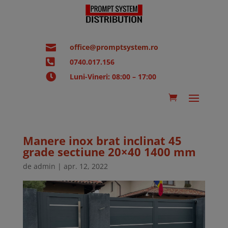

office@promptsystem.ro

0740.017.156

Luni-Vineri: 08:00 – 17:00
Manere inox brat inclinat 45
grade sectiune 20×40 1400 mm
de
admin
|
apr. 12, 2022