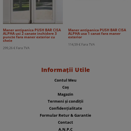
Maner antipanica PUSH BAR CISA
Maner antipanica PUSH BAR CISA
ALPHA usi 2 canate inchidere 3
ALPHA usa 1 canat fara maner
puncte fara maner exterior cu
exterior
cheie
114,59
€
Fara TVA
299,26
€
Fara TVA
Informații Utile
Contul Meu
Coș
Magazin
Termeni și condiții
Confidențialitate
Formular Retur & Garantie
Contact
A.N.P.C