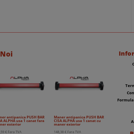
 Noi
Info
Term
Con
Formula
ner antipanica PUSH BAR
Maner antipanica PUSH BAR
A ALPHA usa 1 canat fara
CISA ALPHA usa 1 canat cu
A
ner exterior
maner exterior
P
,59
€
Fara TVA
148,38
€
Fara TVA