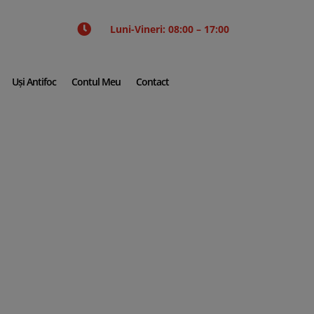

Luni-Vineri: 08:00 – 17:00
Uși Antifoc
Contul Meu
Contact