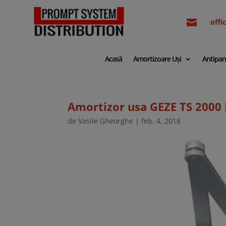

off
Acasă
Amortizoare Uși
Antipan
Amortizor usa GEZE TS 2000
de
Vasile Gheorghe
|
feb. 4, 2018