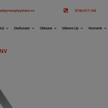

ice@promptsystem.ro
0740.017.156
ică
Desfumare
Obloane
Mânere Uși
Feronerie
 NV