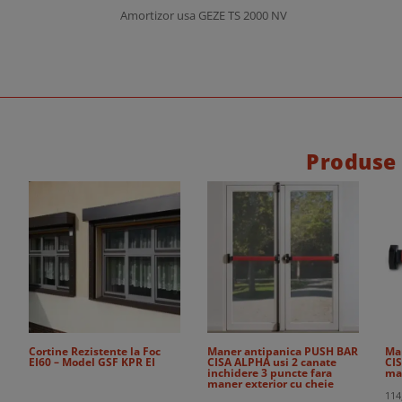
Amortizor usa GEZE TS 2000 NV
Produse
Cortine Rezistente la Foc
Maner antipanica PUSH BAR
Ma
EI60 – Model GSF KPR EI
CISA ALPHA usi 2 canate
CIS
inchidere 3 puncte fara
ma
maner exterior cu cheie
114