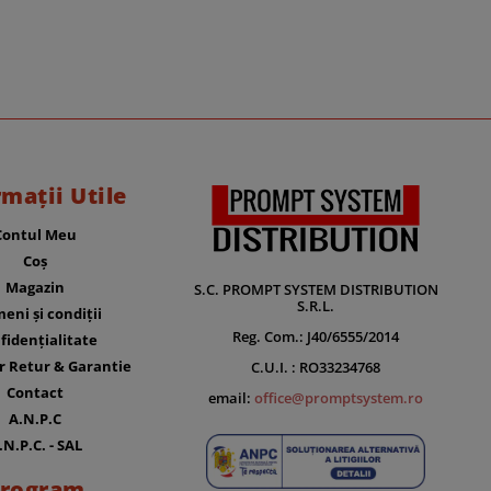
rmații Utile
Contul Meu
Coș
Magazin
S.C. PROMPT SYSTEM DISTRIBUTION
S.R.L.
eni și condiții
Reg. Com.: J40/6555/2014
fidențialitate
r Retur & Garantie
C.U.I. : RO33234768
Contact
email:
office@promptsystem.ro
A.N.P.C
.N.P.C. - SAL
rogram