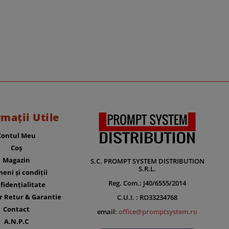
rmații Utile
Contul Meu
Coș
Magazin
S.C. PROMPT SYSTEM DISTRIBUTION
S.R.L.
eni și condiții
Reg. Com.: J40/6555/2014
fidențialitate
r Retur & Garantie
C.U.I. : RO33234768
Contact
email:
office@promptsystem.ro
A.N.P.C