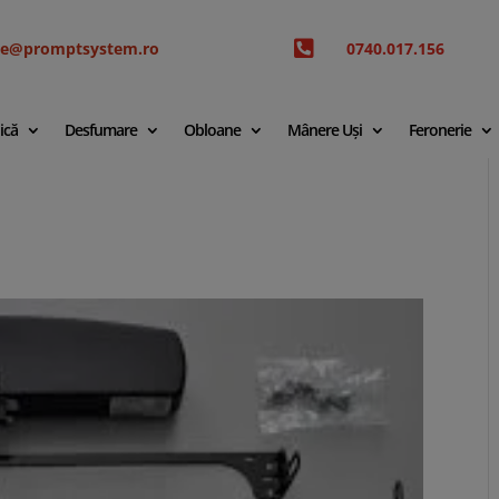

ice@promptsystem.ro
0740.017.156
ică
Desfumare
Obloane
Mânere Uși
Feronerie