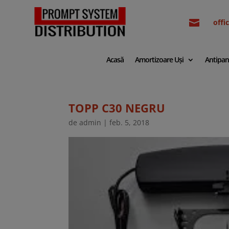

off
Acasă
Amortizoare Uși
Antipan
TOPP C30 NEGRU
de
admin
|
feb. 5, 2018