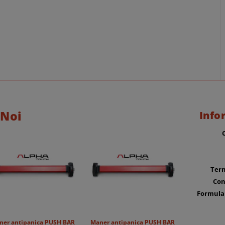
 Noi
Info
Term
Con
Formula
ner antipanica PUSH BAR
Maner antipanica PUSH BAR