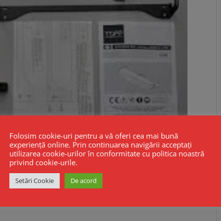
Folosim cookie-uri pentru a vă oferi cea mai bună
experiență online. Prin continuarea navigării acceptați
utilizarea cookie-urilor în conformitate cu politica noastră
privind cookie-urile.
Setări Cookie
De acord