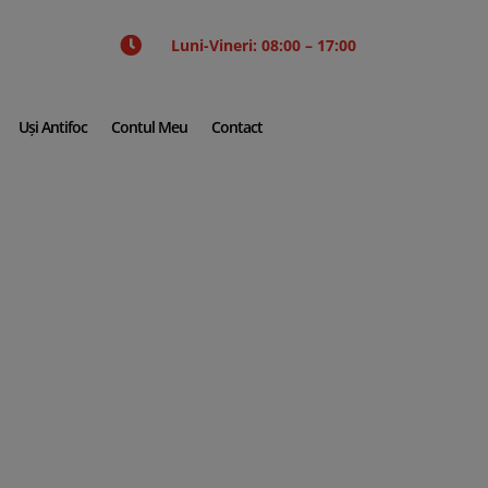

Luni-Vineri: 08:00 – 17:00
Uși Antifoc
Contul Meu
Contact