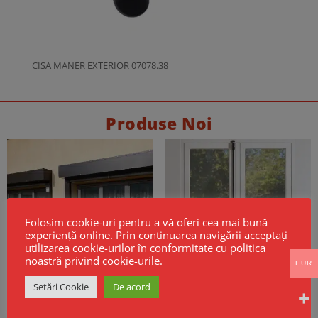
CISA MANER EXTERIOR 07078.38
Produse Noi
Folosim cookie-uri pentru a vă oferi cea mai bună
experiență online. Prin continuarea navigării acceptați
utilizarea cookie-urilor în conformitate cu politica
noastră privind cookie-urile.
EUR
Setări Cookie
De acord
Cortine Rezistente la Foc EI60 –
Maner antipanica PUSH BAR CISA
Model GSF KPR EI
ALPHA usi 2 canate inchidere 3
puncte fara maner exterior cu