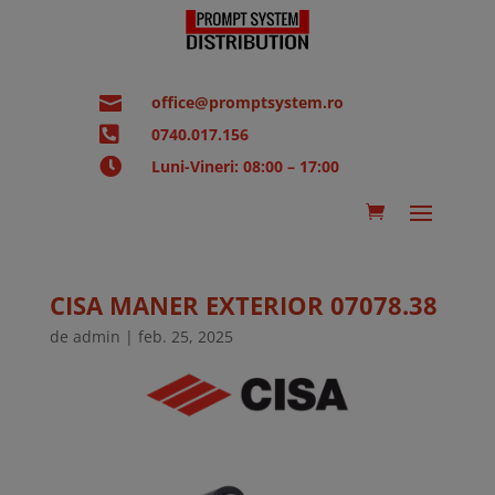

office@promptsystem.ro

0740.017.156

Luni-Vineri: 08:00 – 17:00
CISA MANER EXTERIOR 07078.38
de
admin
|
feb. 25, 2025