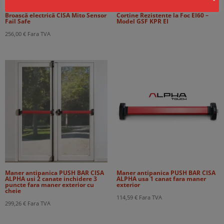
Broască electrică CISA Mito Sensor
Cortine Rezistente la Foc EI60 –
Fail Safe
Model GSF KPR EI
256,00
€
Fara TVA
Maner antipanica PUSH BAR CISA
Maner antipanica PUSH BAR CISA
ALPHA usi 2 canate inchidere 3
ALPHA usa 1 canat fara maner
puncte fara maner exterior cu
exterior
cheie
114,59
€
Fara TVA
299,26
€
Fara TVA