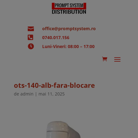

office@promptsystem.ro

0740.017.156

Luni-Vineri: 08:00 – 17:00
ots-140-alb-fara-blocare
de
admin
|
mai 11, 2025