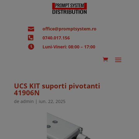

office@promptsystem.ro

0740.017.156

Luni-Vineri: 08:00 – 17:00
UCS KIT suporti pivotanti
41906N
de
admin
|
iun. 22, 2025