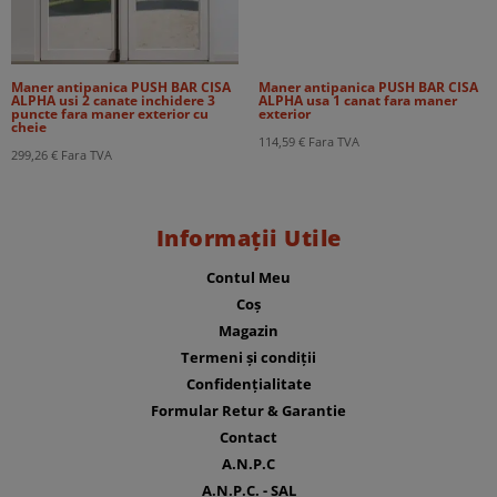
Maner antipanica PUSH BAR CISA
Maner antipanica PUSH BAR CISA
ALPHA usi 2 canate inchidere 3
ALPHA usa 1 canat fara maner
puncte fara maner exterior cu
exterior
cheie
114,59
€
Fara TVA
299,26
€
Fara TVA
Informații Utile
Contul Meu
Coș
Magazin
Termeni și condiții
Confidențialitate
Formular Retur & Garantie
Contact
A.N.P.C
A.N.P.C. - SAL