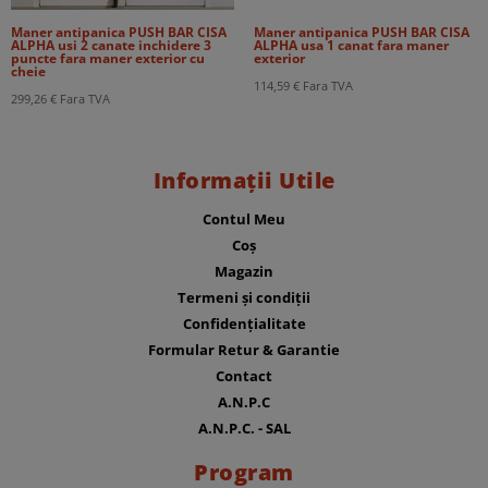
Maner antipanica PUSH BAR CISA
Maner antipanica PUSH BAR CISA
ALPHA usi 2 canate inchidere 3
ALPHA usa 1 canat fara maner
puncte fara maner exterior cu
exterior
cheie
114,59
€
Fara TVA
299,26
€
Fara TVA
Informații Utile
Contul Meu
Coș
Magazin
Termeni și condiții
Confidențialitate
Formular Retur & Garantie
Contact
A.N.P.C
A.N.P.C. - SAL
Program