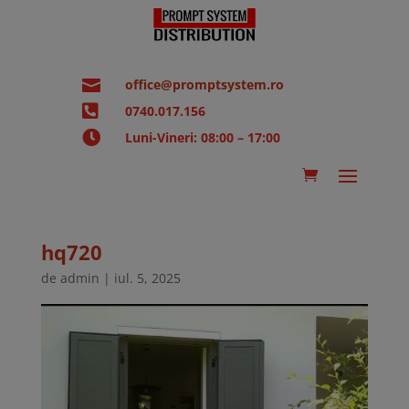

office@promptsystem.ro

0740.017.156

Luni-Vineri: 08:00 – 17:00
hq720
de
admin
|
iul. 5, 2025