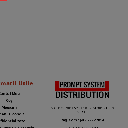
rmații Utile
Contul Meu
Coș
Magazin
S.C. PROMPT SYSTEM DISTRIBUTION
S.R.L.
eni și condiții
Reg. Com.: J40/6555/2014
fidențialitate
r Retur & Garantie