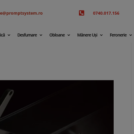

ice@promptsystem.ro
0740.017.156
ică
Desfumare
Obloane
Mânere Uși
Feronerie