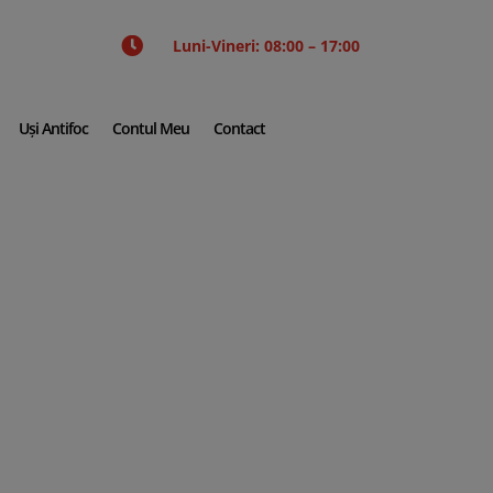

Luni-Vineri: 08:00 – 17:00
Uși Antifoc
Contul Meu
Contact