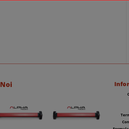
 Noi
Info
Term
Con
Formula