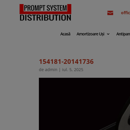

off
Acasă
Amortizoare Uși
Antipan
154181-20141736
de
admin
|
iul. 5, 2025