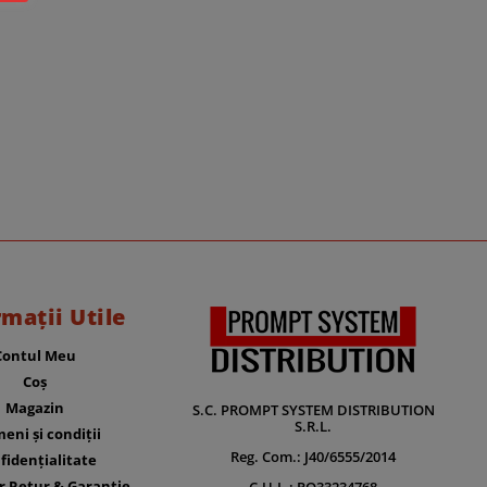
rmații Utile
Contul Meu
Coș
Magazin
S.C. PROMPT SYSTEM DISTRIBUTION
S.R.L.
eni și condiții
Reg. Com.: J40/6555/2014
fidențialitate
r Retur & Garantie