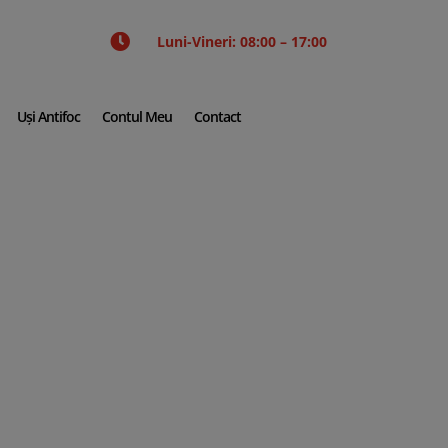

Luni-Vineri: 08:00 – 17:00
Uși Antifoc
Contul Meu
Contact