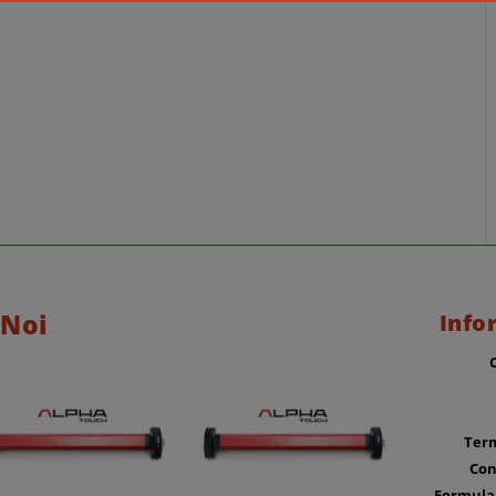
 Noi
Info
Term
Con
Formula