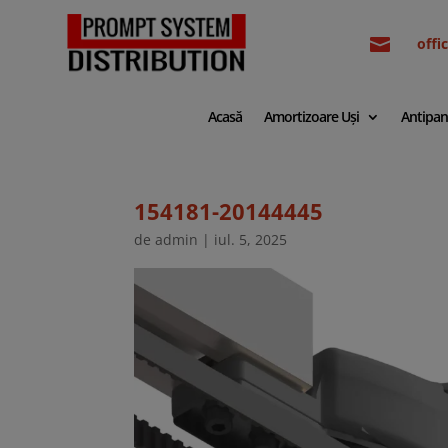

off
Acasă
Amortizoare Uși
Antipan
154181-20144445
de
admin
|
iul. 5, 2025