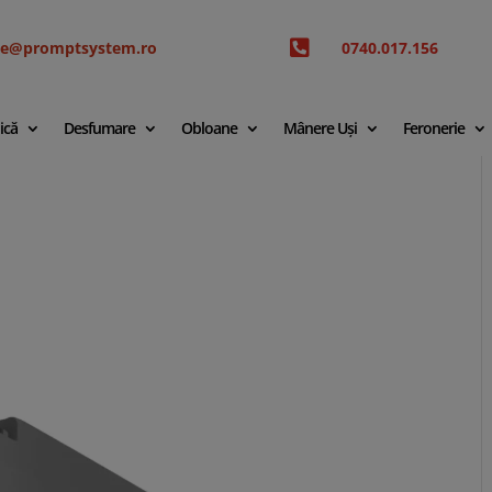

ice@promptsystem.ro
0740.017.156
ică
Desfumare
Obloane
Mânere Uși
Feronerie