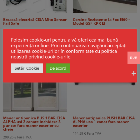
Broască electrică CISA Mito Sensor
Cortine Rezistente la Foc EI60 –
Fail Safe
Model GSF KPR EI
256,00
€
Fara TVA
Folosim cookie-uri pentru a vă oferi cea mai bună
experiență online. Prin continuarea navigării acceptați
utilizarea cookie-urilor în conformitate cu politica
noastră privind cookie-urile.
EUR
Setări Cookie
De acord
Maner antipanica PUSH BAR CISA
Maner antipanica PUSH BAR CISA
ALPHA usi 2 canate inchidere 3
ALPHA usa 1 canat fara maner
puncte fara maner exterior cu
exterior
cheie
114,59
€
Fara TVA
299,26
€
Fara TVA