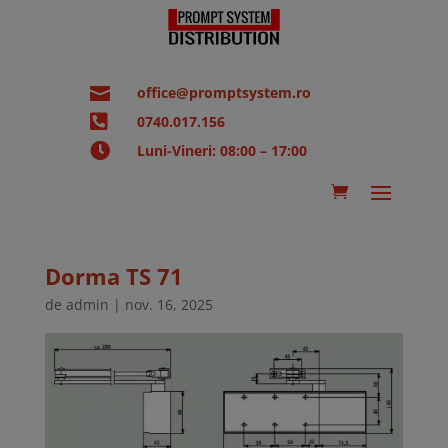

office@promptsystem.ro

0740.017.156

Luni-Vineri: 08:00 – 17:00
Dorma TS 71
de
admin
|
nov. 16, 2025