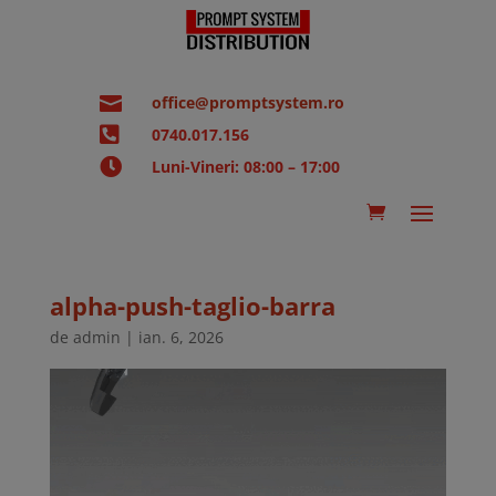

office@promptsystem.ro

0740.017.156

Luni-Vineri: 08:00 – 17:00
alpha-push-taglio-barra
de
admin
|
ian. 6, 2026