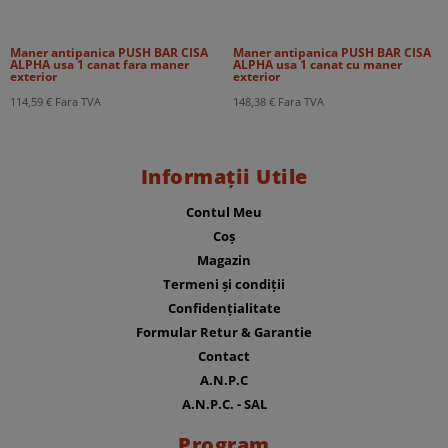
Maner antipanica PUSH BAR CISA
Maner antipanica PUSH BAR CISA
ALPHA usa 1 canat fara maner
ALPHA usa 1 canat cu maner
exterior
exterior
114,59
€
Fara TVA
148,38
€
Fara TVA
Informații Utile
Contul Meu
Coș
Magazin
Termeni și condiții
Confidențialitate
Formular Retur & Garantie
Contact
A.N.P.C
A.N.P.C. - SAL
Program