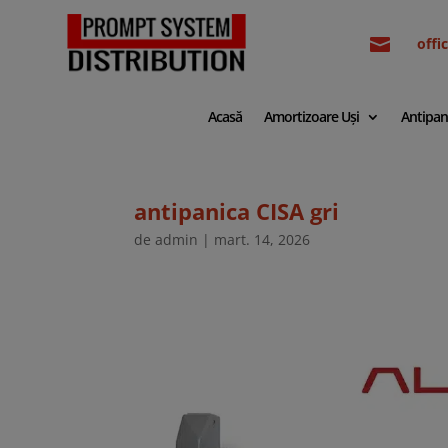

off
Acasă
Amortizoare Uși
Antipan
antipanica CISA gri
de
admin
|
mart. 14, 2026