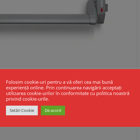
Folosim cookie-uri pentru a vă oferi cea mai bună
experiență online. Prin continuarea navigării acceptați
utilizarea cookie-urilor în conformitate cu politica noastră
privind cookie-urile.
Setări Cookie
De acord