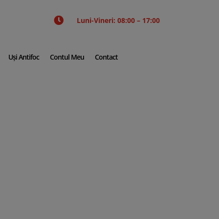

Luni-Vineri: 08:00 – 17:00
Uși Antifoc
Contul Meu
Contact