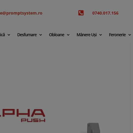

ice@promptsystem.ro
0740.017.156
ică
Desfumare
Obloane
Mânere Uși
Feronerie