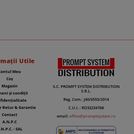
rmații Utile
Contul Meu
Coș
Magazin
S.C. PROMPT SYSTEM DISTRIBUTION
S.R.L.
eni și condiții
Reg. Com.: J40/6555/2014
fidențialitate
r Retur & Garantie
C.U.I. : RO33234768
Contact
email:
office@promptsystem.ro
A.N.P.C
.N.P.C. - SAL