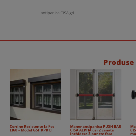
antipanica CISA gri
Produse
Cortine Rezistente la Foc
Maner antipanica PUSH BAR
Ma
EI60 – Model GSF KPR EI
CISA ALPHA usi 2 canate
CIS
inchidere 3 puncte fara
ma