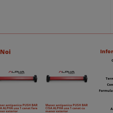
 Noi
Info
Term
Con
Formula
ner antipanica PUSH BAR
Maner antipanica PUSH BAR
A ALPHA usa 1 canat fara
CISA ALPHA usa 1 canat cu
A
ner exterior
maner exterior