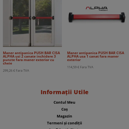
Maner antipanica PUSH BAR CISA
Maner antipanica PUSH BAR CISA
ALPHA usi 2 canate inchidere 3
ALPHA usa 1 canat fara maner
puncte fara maner exterior cu
exterior
cheie
114,59
€
Fara TVA
299,26
€
Fara TVA
Informații Utile
Contul Meu
Coș
Magazin
Termeni și condiții