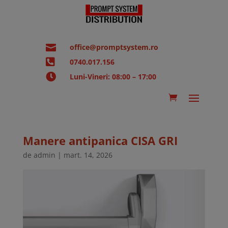

office@promptsystem.ro

0740.017.156

Luni-Vineri: 08:00 – 17:00
Manere antipanica CISA GRI
de
admin
|
mart. 14, 2026