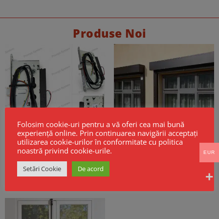
Produse Noi
Folosim cookie-uri pentru a vă oferi cea mai bună
experiență online. Prin continuarea navigării acceptați
utilizarea cookie-urilor în conformitate cu politica
noastră privind cookie-urile.
EUR
Broască electrică CISA Mito Sensor
Cortine Rezistente la Foc EI60 –
Fail Safe
Model GSF KPR EI
Setări Cookie
De acord
256,00
€
Fara TVA