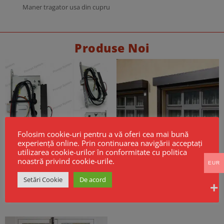
Maner tragator usa din cupru
Produse Noi
Folosim cookie-uri pentru a vă oferi cea mai bună
experiență online. Prin continuarea navigării acceptați
utilizarea cookie-urilor în conformitate cu politica
noastră privind cookie-urile.
EUR
Broască electrică CISA Mito Sensor
Cortine Rezistente la Foc EI60 –
Fail Safe
Model GSF KPR EI
Setări Cookie
De acord
256,00
€
Fara TVA