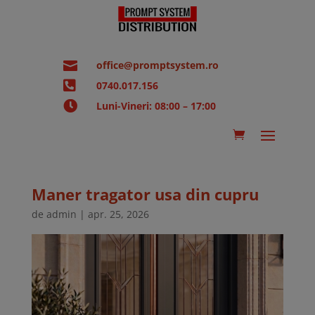

office@promptsystem.ro

0740.017.156

Luni-Vineri: 08:00 – 17:00
Maner tragator usa din cupru
de
admin
|
apr. 25, 2026