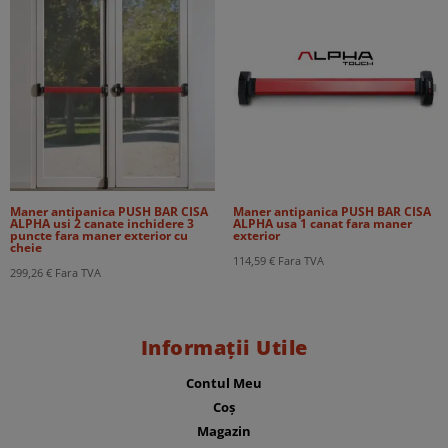
Maner antipanica PUSH BAR CISA
Maner antipanica PUSH BAR CISA
ALPHA usi 2 canate inchidere 3
ALPHA usa 1 canat fara maner
puncte fara maner exterior cu
exterior
cheie
114,59
€
Fara TVA
299,26
€
Fara TVA
Informații Utile
Contul Meu
Coș
Magazin