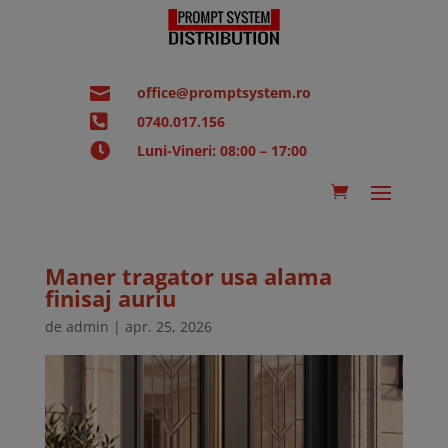

office@promptsystem.ro

0740.017.156

Luni-Vineri: 08:00 – 17:00
Maner tragator usa alama
finisaj auriu
de
admin
|
apr. 25, 2026