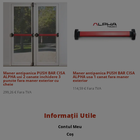
Maner antipanica PUSH BAR CISA
Maner antipanica PUSH BAR CISA
ALPHA usi 2 canate inchidere 3
ALPHA usa 1 canat fara maner
puncte fara maner exterior cu
exterior
cheie
114,59
€
Fara TVA
299,26
€
Fara TVA
Informații Utile
Contul Meu
Coș