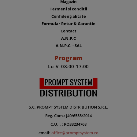
Magazin
Termeni și condiții
Confidențialitate
Formular Retur & Garantie
Contact
A.N.P.C
A.N.P.C. - SAL
Program
Lu-Vi 08:00-17:00
S.C. PROMPT SYSTEM DISTRIBUTION S.R.L.
Reg. Com.: J40/6555/2014
C.U.I. : RO33234768
email:
office@promptsystem.ro