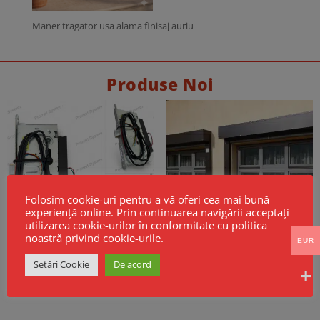
Maner tragator usa alama finisaj auriu
Produse Noi
Folosim cookie-uri pentru a vă oferi cea mai bună
experiență online. Prin continuarea navigării acceptați
utilizarea cookie-urilor în conformitate cu politica
noastră privind cookie-urile.
EUR
Broască electrică CISA Mito Sensor
Cortine Rezistente la Foc EI60 –
Setări Cookie
De acord
Fail Safe
Model GSF KPR EI
256,00
€
Fara TVA