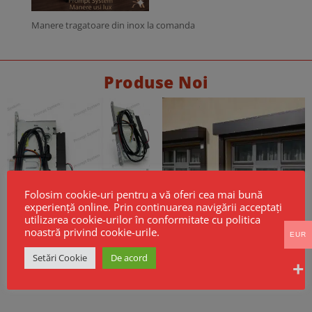
Manere tragatoare din inox la comanda
Produse Noi
Folosim cookie-uri pentru a vă oferi cea mai bună
experiență online. Prin continuarea navigării acceptați
utilizarea cookie-urilor în conformitate cu politica
noastră privind cookie-urile.
EUR
Broască electrică CISA Mito Sensor
Cortine Rezistente la Foc EI60 –
Setări Cookie
De acord
Fail Safe
Model GSF KPR EI
256,00
€
Fara TVA