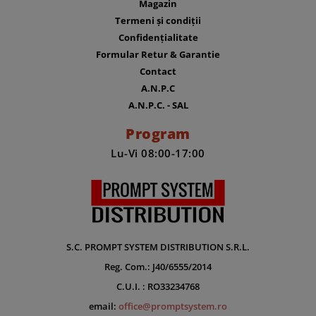
Magazin
Termeni și condiții
Confidențialitate
Formular Retur & Garantie
Contact
A.N.P.C
A.N.P.C. - SAL
Program
Lu-Vi 08:00-17:00
S.C. PROMPT SYSTEM DISTRIBUTION S.R.L.
Reg. Com.: J40/6555/2014
C.U.I. : RO33234768
email:
office@promptsystem.ro