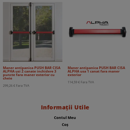
Maner antipanica PUSH BAR CISA
Maner antipanica PUSH BAR CISA
ALPHA usi 2 canate inchidere 3
ALPHA usa 1 canat fara maner
puncte fara maner exterior cu
exterior
cheie
114,59
€
Fara TVA
299,26
€
Fara TVA
Informații Utile
Contul Meu
Coș