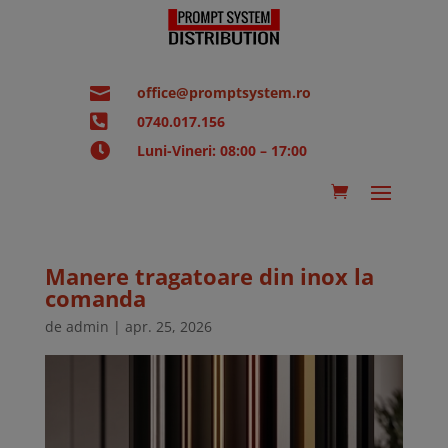

office@promptsystem.ro

0740.017.156

Luni-Vineri: 08:00 – 17:00
Manere tragatoare din inox la
comanda
de
admin
|
apr. 25, 2026