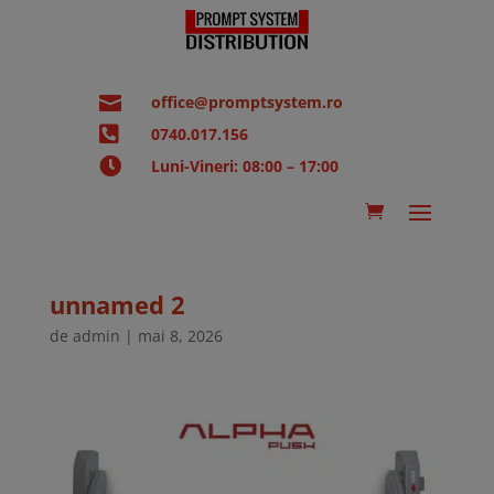

office@promptsystem.ro

0740.017.156

Luni-Vineri: 08:00 – 17:00
unnamed 2
de
admin
|
mai 8, 2026