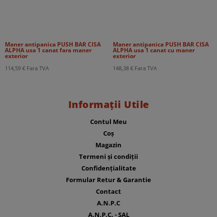
Maner antipanica PUSH BAR CISA
Maner antipanica PUSH BAR CISA
ALPHA usa 1 canat fara maner
ALPHA usa 1 canat cu maner
exterior
exterior
114,59
€
Fara TVA
148,38
€
Fara TVA
Informații Utile
Contul Meu
Coș
Magazin
Termeni și condiții
Confidențialitate
Formular Retur & Garantie
Contact
A.N.P.C
A.N.P.C. - SAL