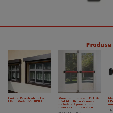
Produse
Cortine Rezistente la Foc
Maner antipanica PUSH BAR
Ma
EI60 – Model GSF KPR EI
CISA ALPHA usi 2 canate
CIS
inchidere 3 puncte fara
ma
maner exterior cu cheie
114