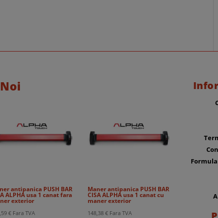
 Noi
Info
Term
Con
Formula
ner antipanica PUSH BAR
Maner antipanica PUSH BAR
A ALPHA usa 1 canat fara
CISA ALPHA usa 1 canat cu
A
ner exterior
maner exterior
P
,59
€
Fara TVA
148,38
€
Fara TVA