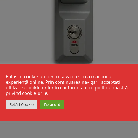
Folosim cookie-uri pentru a vă oferi cea mai bună
experiență online. Prin continuarea navigării acceptați
utilizarea cookie-urilor în conformitate cu politica noastră
privind cookie-urile.
Setări Cookie
De acord