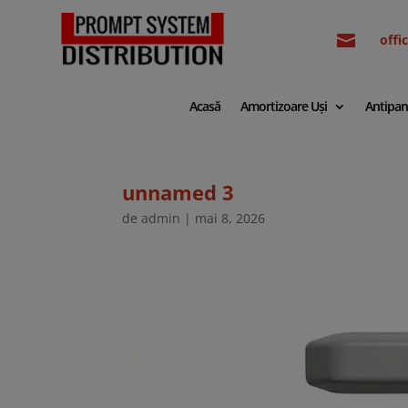

off
Acasă
Amortizoare Uși
Antipan
unnamed 3
de
admin
|
mai 8, 2026