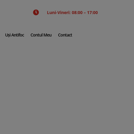

Luni-Vineri: 08:00 – 17:00
Uși Antifoc
Contul Meu
Contact