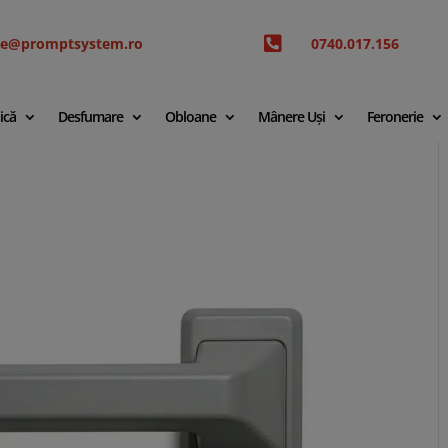

ice@promptsystem.ro
0740.017.156
ică
Desfumare
Obloane
Mânere Uși
Feronerie