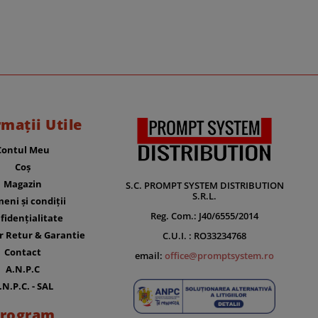
rmații Utile
Contul Meu
Coș
Magazin
S.C. PROMPT SYSTEM DISTRIBUTION
S.R.L.
eni și condiții
Reg. Com.: J40/6555/2014
fidențialitate
r Retur & Garantie
C.U.I. : RO33234768
Contact
email:
office@promptsystem.ro
A.N.P.C
.N.P.C. - SAL
rogram