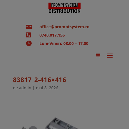

office@promptsystem.ro

0740.017.156

Luni-Vineri: 08:00 – 17:00
83817_2-416×416
de
admin
|
mai 8, 2026