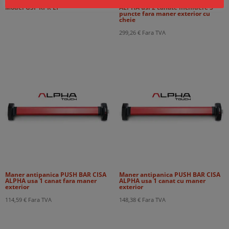
Cortine Rezistente la Foc EI60 –
Maner antipanica PUSH BAR CISA
Model GSF KPR EI
ALPHA usi 2 canate inchidere 3
puncte fara maner exterior cu
cheie
299,26
€
Fara TVA
Maner antipanica PUSH BAR CISA
Maner antipanica PUSH BAR CISA
ALPHA usa 1 canat fara maner
ALPHA usa 1 canat cu maner
exterior
exterior
114,59
€
Fara TVA
148,38
€
Fara TVA