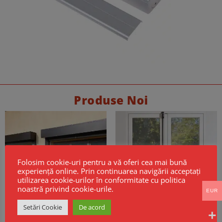
Produse Noi
Folosim cookie-uri pentru a vă oferi cea mai bună
experiență online. Prin continuarea navigării acceptați
utilizarea cookie-urilor în conformitate cu politica
noastră privind cookie-urile.
EUR
Setări Cookie
De acord