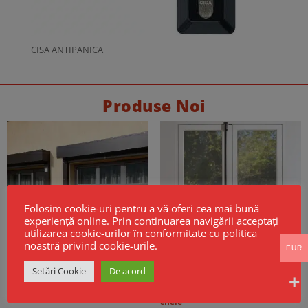
CISA ANTIPANICA
Produse Noi
Folosim cookie-uri pentru a vă oferi cea mai bună
experiență online. Prin continuarea navigării acceptați
utilizarea cookie-urilor în conformitate cu politica
noastră privind cookie-urile.
EUR
Setări Cookie
De acord
Cortine Rezistente la Foc EI60 –
Maner antipanica PUSH BAR CISA
Model GSF KPR EI
ALPHA usi 2 canate inchidere 3
puncte fara maner exterior cu
cheie