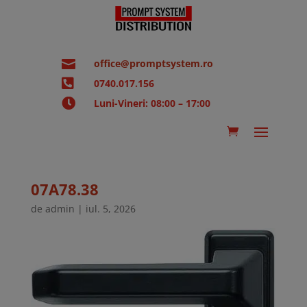

office@promptsystem.ro

0740.017.156

Luni-Vineri: 08:00 – 17:00
07A78.38
de
admin
|
iul. 5, 2026