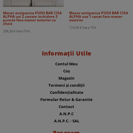
Maner antipanica PUSH BAR CISA
Maner antipanica PUSH BAR CISA
ALPHA usi 2 canate inchidere 3
ALPHA usa 1 canat fara maner
puncte fara maner exterior cu
exterior
cheie
114,59
€
Fara TVA
299,26
€
Fara TVA
Informații Utile
Contul Meu
Coș
Magazin
Termeni și condiții
Confidențialitate
Formular Retur & Garantie
Contact
A.N.P.C
A.N.P.C. - SAL
Program