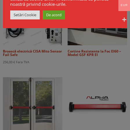
noastră privind cookie-urile.
EUR
Setări Cookie
De acord
Broască electrică CISA Mito Sensor
Cortine Rezistente la Foc EI60 –
Fail Safe
Model GSF KPR EI
256,00
€
Fara TVA