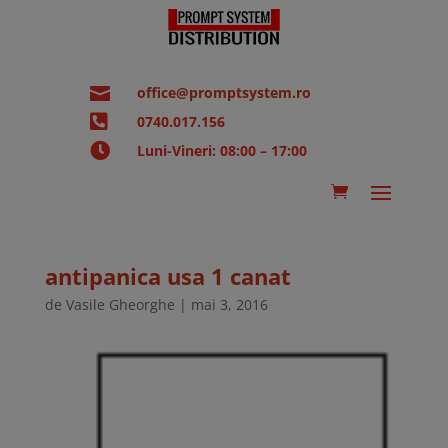

office@promptsystem.ro

0740.017.156

Luni-Vineri: 08:00 – 17:00
antipanica usa 1 canat
de
Vasile Gheorghe
|
mai 3, 2016