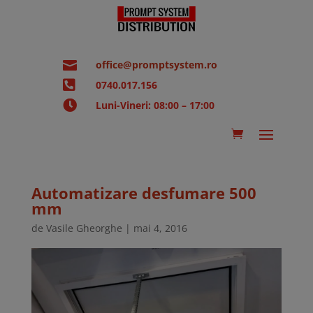

office@promptsystem.ro

0740.017.156

Luni-Vineri: 08:00 – 17:00
Automatizare desfumare 500
mm
de
Vasile Gheorghe
|
mai 4, 2016