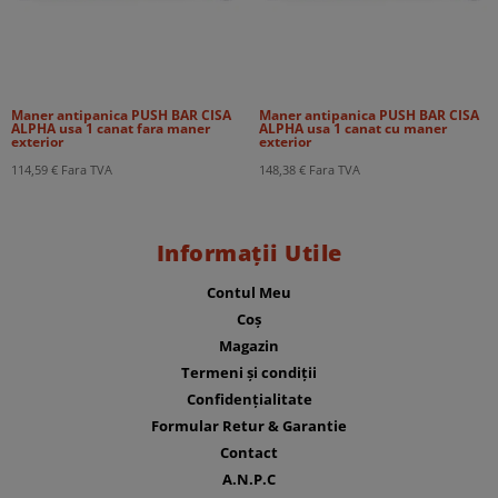
Maner antipanica PUSH BAR CISA
Maner antipanica PUSH BAR CISA
ALPHA usa 1 canat fara maner
ALPHA usa 1 canat cu maner
exterior
exterior
114,59
€
Fara TVA
148,38
€
Fara TVA
Informații Utile
Contul Meu
Coș
Magazin
Termeni și condiții
Confidențialitate
Formular Retur & Garantie
Contact
A.N.P.C