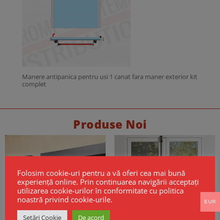
Manere antipanica pentru usi 1 canat fara maner exterior kit
complet
Produse Noi
Folosim cookie-uri pentru a vă oferi cea mai bună
experiență online. Prin continuarea navigării acceptați
utilizarea cookie-urilor în conformitate cu politica
noastră privind cookie-urile.
EUR
Setări Cookie
De acord