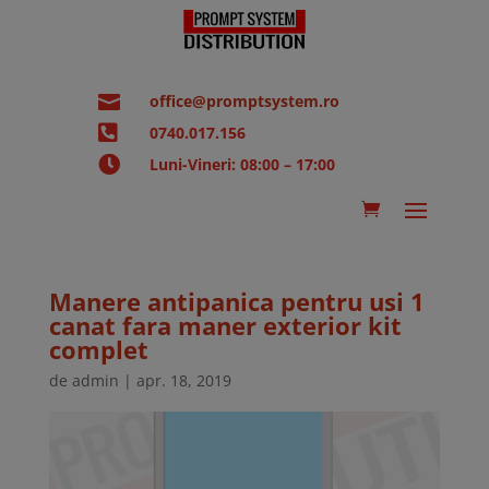

office@promptsystem.ro

0740.017.156

Luni-Vineri: 08:00 – 17:00
Manere antipanica pentru usi 1
canat fara maner exterior kit
complet
de
admin
|
apr. 18, 2019