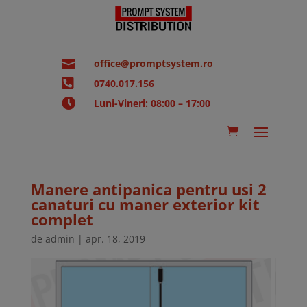

office@promptsystem.ro

0740.017.156

Luni-Vineri: 08:00 – 17:00
Manere antipanica pentru usi 2
canaturi cu maner exterior kit
complet
de
admin
|
apr. 18, 2019