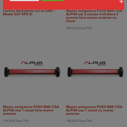
Cortine Rezistente la Foc EI60 –
Maner antipanica PUSH BAR CISA
Model GSF KPR EI
ALPHA usi 2 canate inchidere 3
puncte fara maner exterior cu
cheie
299,26
€
Fara TVA
Maner antipanica PUSH BAR CISA
Maner antipanica PUSH BAR CISA
ALPHA usa 1 canat fara maner
ALPHA usa 1 canat cu maner
exterior
exterior
114,59
€
Fara TVA
148,38
€
Fara TVA