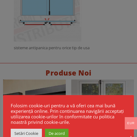
sisteme antipanica pentru orice tip de usa
Produse Noi
Folosim cookie-uri pentru a vă oferi cea mai bună
experiență online. Prin continuarea navigării acceptați
utilizarea cookie-urilor în conformitate cu politica
noastră privind cookie-urile.
EUR
Setări Cookie
De acord