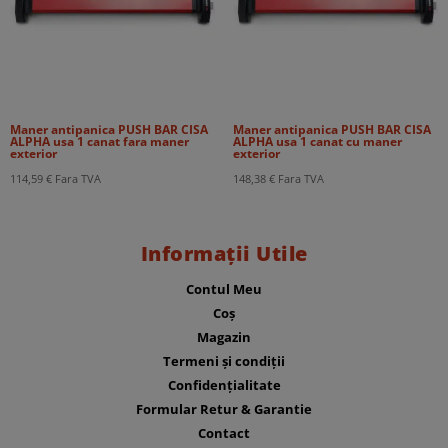
Maner antipanica PUSH BAR CISA
Maner antipanica PUSH BAR CISA
ALPHA usa 1 canat fara maner
ALPHA usa 1 canat cu maner
exterior
exterior
114,59
€
Fara TVA
148,38
€
Fara TVA
Informații Utile
Contul Meu
Coș
Magazin
Termeni și condiții
Confidențialitate
Formular Retur & Garantie
Contact