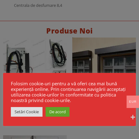
Centrala de desfumare 8,4
Produse Noi
Folosim cookie-uri pentru a vă oferi cea mai bună
experiență online. Prin continuarea navigării acceptați
utilizarea cookie-urilor în conformitate cu politica
noastră privind cookie-urile.
EUR
Broască electrică CISA Mito Sensor
Cortine Rezistente la Foc EI60 –
Fail Safe
Model GSF KPR EI
Setări Cookie
De acord
256,00
€
Fara TVA