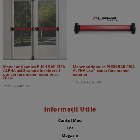
Maner antipanica PUSH BAR CISA
Maner antipanica PUSH BAR CISA
ALPHA usi 2 canate inchidere 3
ALPHA usa 1 canat fara maner
puncte fara maner exterior cu
exterior
cheie
114,59
€
Fara TVA
299,26
€
Fara TVA
Informații Utile
Contul Meu
Coș
Magazin