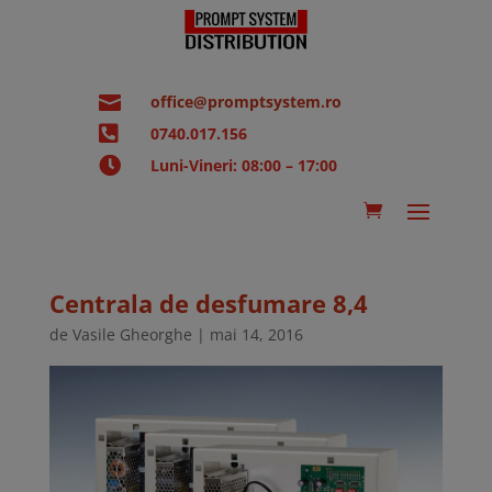

office@promptsystem.ro

0740.017.156

Luni-Vineri: 08:00 – 17:00
Centrala de desfumare 8,4
de
Vasile Gheorghe
|
mai 14, 2016