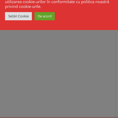
utilizarea cookie-urilor în conformitate cu politica noastră
privind cookie-urile.
Setări Cookie
De acord