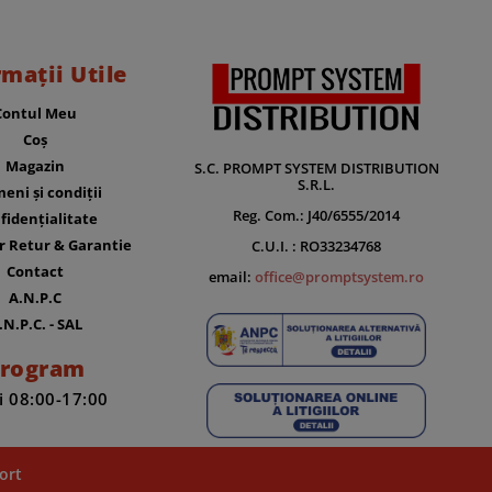
rmații Utile
Contul Meu
Coș
Magazin
S.C. PROMPT SYSTEM DISTRIBUTION
S.R.L.
eni și condiții
Reg. Com.: J40/6555/2014
fidențialitate
r Retur & Garantie
C.U.I. : RO33234768
Contact
email:
office@promptsystem.ro
A.N.P.C
.N.P.C. - SAL
rogram
i 08:00-17:00
ort