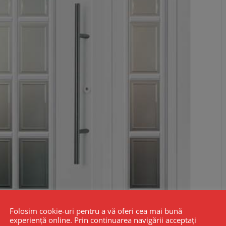
Folosim cookie-uri pentru a vă oferi cea mai bună
experiență online. Prin continuarea navigării acceptați