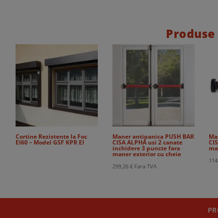
Produse
Cortine Rezistente la Foc
Maner antipanica PUSH BAR
Ma
EI60 – Model GSF KPR EI
CISA ALPHA usi 2 canate
CIS
inchidere 3 puncte fara
ma
maner exterior cu cheie
114
299,26
€
Fara TVA
PR