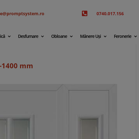

ice@promptsystem.ro
0740.017.156
ică
Desfumare
Obloane
Mânere Uși
Feronerie
45-1400 mm