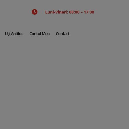

Luni-Vineri: 08:00 – 17:00
Uși Antifoc
Contul Meu
Contact