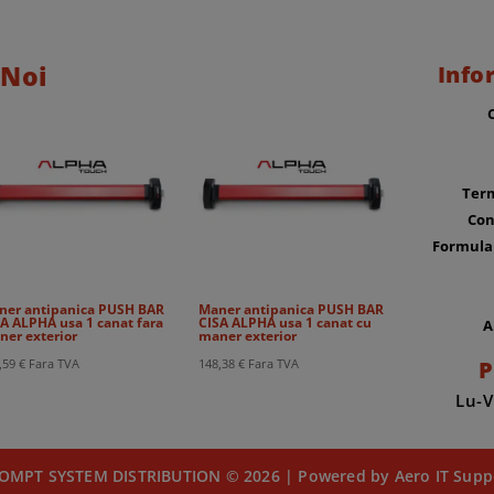
 Noi
Info
Term
Con
Formula
ner antipanica PUSH BAR
Maner antipanica PUSH BAR
A ALPHA usa 1 canat fara
CISA ALPHA usa 1 canat cu
A
ner exterior
maner exterior
P
,59
€
Fara TVA
148,38
€
Fara TVA
Lu-V
OMPT SYSTEM DISTRIBUTION © 2026 | Powered by Aero IT Supp