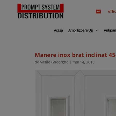

off
Acasă
Amortizoare Uși
Antipan
Manere inox brat inclinat 
de
Vasile Gheorghe
|
mai 14, 2016