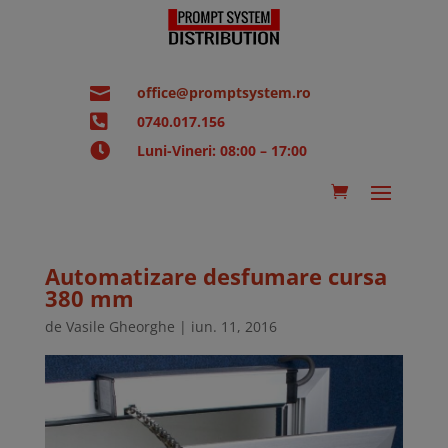

office@promptsystem.ro

0740.017.156

Luni-Vineri: 08:00 – 17:00
Automatizare desfumare cursa
380 mm
de
Vasile Gheorghe
|
iun. 11, 2016