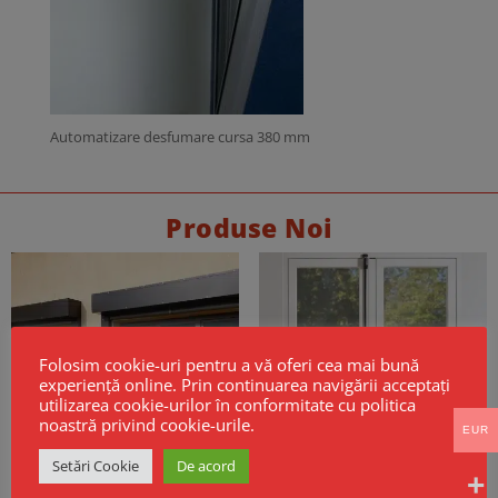
Automatizare desfumare cursa 380 mm
Produse Noi
Folosim cookie-uri pentru a vă oferi cea mai bună
experiență online. Prin continuarea navigării acceptați
utilizarea cookie-urilor în conformitate cu politica
noastră privind cookie-urile.
EUR
Setări Cookie
De acord