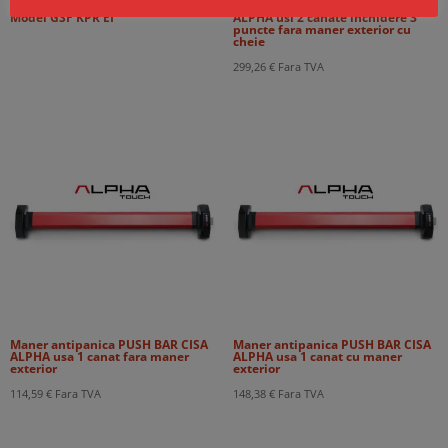
Cortine Rezistente la Foc EI60 –
Maner antipanica PUSH BAR CISA
Model GSF KPR EI
ALPHA usi 2 canate inchidere 3
puncte fara maner exterior cu
cheie
299,26
€
Fara TVA
Maner antipanica PUSH BAR CISA
Maner antipanica PUSH BAR CISA
ALPHA usa 1 canat fara maner
ALPHA usa 1 canat cu maner
exterior
exterior
114,59
€
Fara TVA
148,38
€
Fara TVA