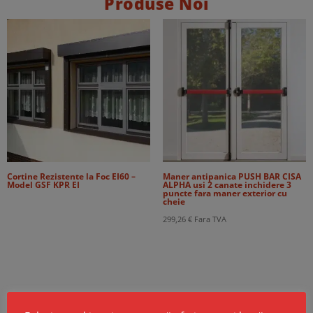
Produse Noi
Cortine Rezistente la Foc EI60 –
Maner antipanica PUSH BAR CISA
Model GSF KPR EI
ALPHA usi 2 canate inchidere 3
puncte fara maner exterior cu
cheie
299,26
€
Fara TVA