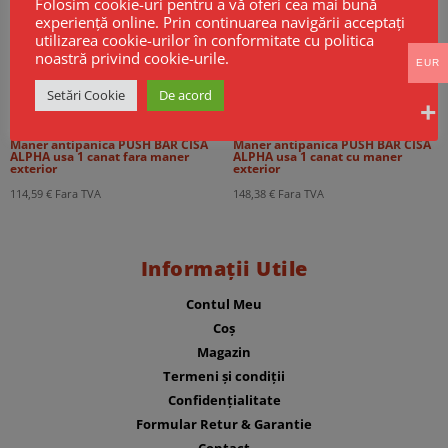
Folosim cookie-uri pentru a vă oferi cea mai bună
experiență online. Prin continuarea navigării acceptați
utilizarea cookie-urilor în conformitate cu politica
noastră privind cookie-urile.
EUR
Setări Cookie
De acord
Maner antipanica PUSH BAR CISA
Maner antipanica PUSH BAR CISA
ALPHA usa 1 canat fara maner
ALPHA usa 1 canat cu maner
exterior
exterior
114,59
€
Fara TVA
148,38
€
Fara TVA
Informații Utile
Contul Meu
Coș
Magazin
Termeni și condiții
Confidențialitate
Formular Retur & Garantie
Contact