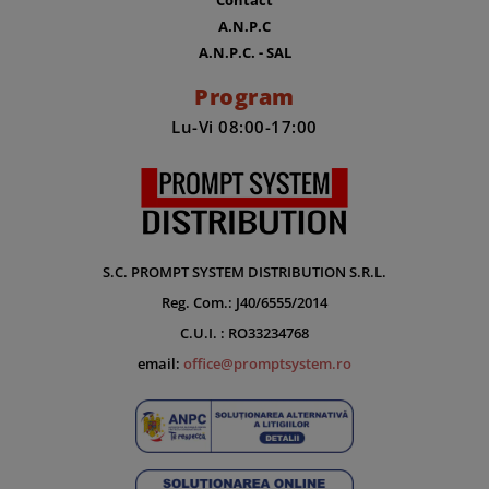
A.N.P.C
A.N.P.C. - SAL
Program
Lu-Vi 08:00-17:00
S.C. PROMPT SYSTEM DISTRIBUTION S.R.L.
Reg. Com.: J40/6555/2014
C.U.I. : RO33234768
email:
office@promptsystem.ro