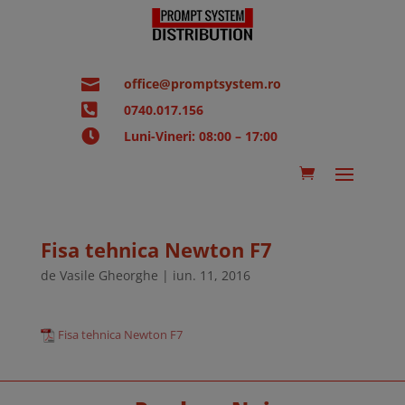

office@promptsystem.ro

0740.017.156

Luni-Vineri: 08:00 – 17:00
Fisa tehnica Newton F7
de
Vasile Gheorghe
|
iun. 11, 2016
Fisa tehnica Newton F7