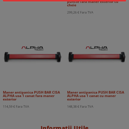
puncte fara maner exterior cu
cheie
299,26
€
Fara TVA
Maner antipanica PUSH BAR CISA
Maner antipanica PUSH BAR CISA
ALPHA usa 1 canat fara maner
ALPHA usa 1 canat cu maner
exterior
exterior
114,59
€
Fara TVA
148,38
€
Fara TVA
Informații Utile