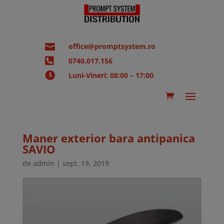

office@promptsystem.ro

0740.017.156

Luni-Vineri: 08:00 – 17:00
Maner exterior bara antipanica
SAVIO
de
admin
|
sept. 19, 2019