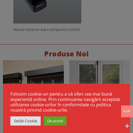
Maner exterior bara antipanica SAVIO
Produse Noi
Folosim cookie-uri pentru a vă oferi cea mai bună
experiență online. Prin continuarea navigării acceptați
utilizarea cookie-urilor în conformitate cu politica
noastră privind cookie-urile.
EUR
Setări Cookie
De acord
Cortine Rezistente la Foc EI60 –
Maner antipanica PUSH BAR CISA
Model GSF KPR EI
ALPHA usi 2 canate inchidere 3