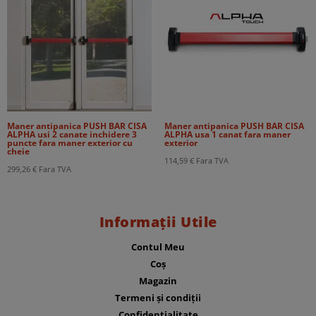
Maner antipanica PUSH BAR CISA
Maner antipanica PUSH BAR CISA
ALPHA usi 2 canate inchidere 3
ALPHA usa 1 canat fara maner
puncte fara maner exterior cu
exterior
cheie
114,59
€
Fara TVA
299,26
€
Fara TVA
Informații Utile
Contul Meu
Coș
Magazin
Termeni și condiții
Confidențialitate