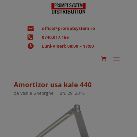

office@promptsystem.ro

0740.017.156

Luni-Vineri: 08:00 – 17:00
Amortizor usa kale 440
de
Vasile Gheorghe
|
iun. 29, 2016