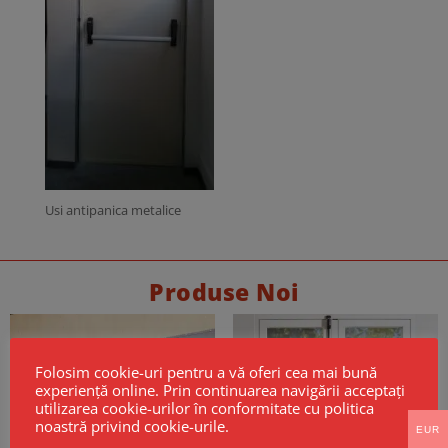
Usi antipanica metalice
Produse Noi
Folosim cookie-uri pentru a vă oferi cea mai bună
experiență online. Prin continuarea navigării acceptați
utilizarea cookie-urilor în conformitate cu politica
noastră privind cookie-urile.
EUR