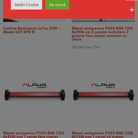
Setări Cookie
De acord
Cortine Rezistente la Foc EI60 –
Maner antipanica PUSH BAR CISA
Model GSF KPR EI
ALPHA usi 2 canate inchidere 3
puncte fara maner exterior cu
cheie
299,26
€
Fara TVA
Maner antipanica PUSH BAR CISA
Maner antipanica PUSH BAR CISA
ALPHA usa 1 canat fara maner
ALPHA usa 1 canat cu maner