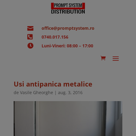

office@promptsystem.ro

0740.017.156

Luni-Vineri: 08:00 – 17:00
Usi antipanica metalice
de
Vasile Gheorghe
|
aug. 3, 2016