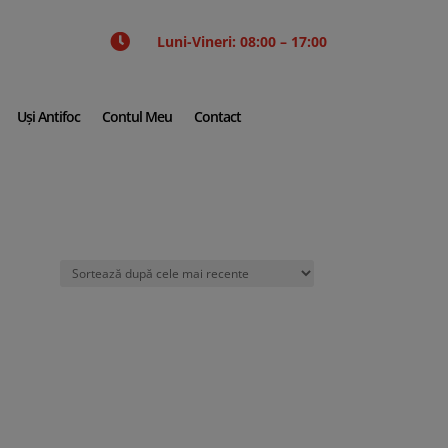

Luni-Vineri: 08:00 – 17:00
Uși Antifoc
Contul Meu
Contact