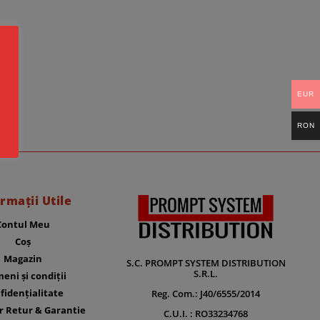
EUR
RON
rmații Utile
Contul Meu
Coș
Magazin
S.C. PROMPT SYSTEM DISTRIBUTION
S.R.L.
eni și condiții
fidențialitate
Reg. Com.: J40/6555/2014
r Retur & Garantie
C.U.I. : RO33234768