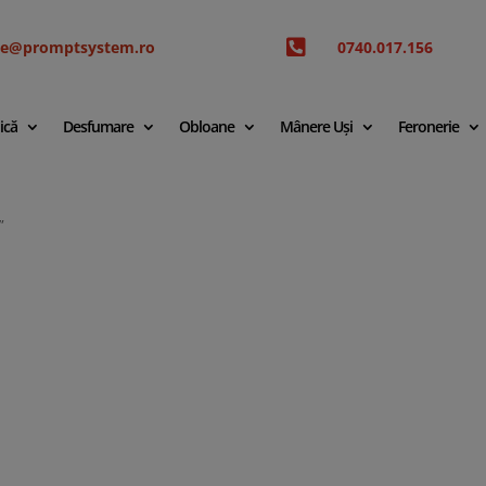

ice@promptsystem.ro
0740.017.156
ică
Desfumare
Obloane
Mânere Uși
Feronerie
”