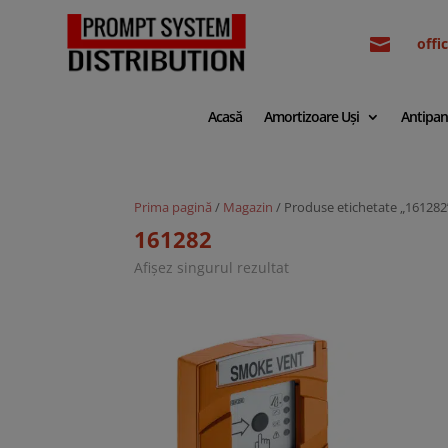

off
Acasă
Amortizoare Uși
Antipan
Prima pagină
/
Magazin
/ Produse etichetate „161282
161282
Afișez singurul rezultat