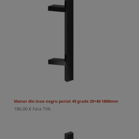
Maner din inox negru periat 45 grade 20×40 1800mm
186,00
€
Fara TVA