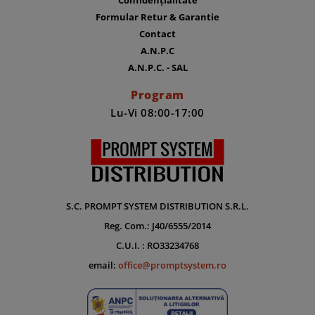
Formular Retur & Garantie
Contact
A.N.P.C
A.N.P.C. - SAL
Program
Lu-Vi 08:00-17:00
S.C. PROMPT SYSTEM DISTRIBUTION S.R.L.
Reg. Com.: J40/6555/2014
C.U.I. : RO33234768
email:
office@promptsystem.ro