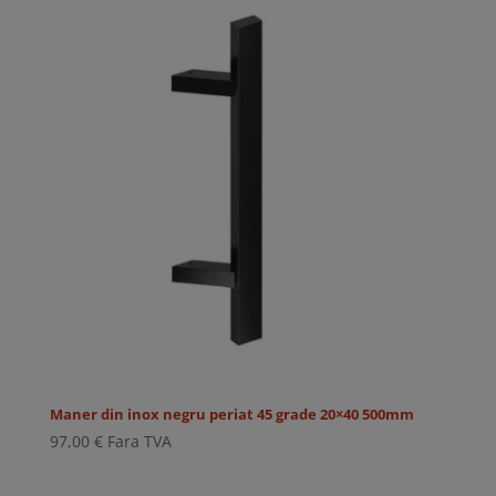
Maner din inox negru periat 45 grade 20×40 500mm
97,00
€
Fara TVA