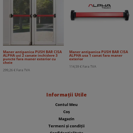
Maner antipanica PUSH BAR CISA
Maner antipanica PUSH BAR CISA
ALPHA usi 2 canate inchidere 3
ALPHA usa 1 canat fara maner
puncte fara maner exterior cu
exterior
cheie
114,59
€
Fara TVA
299,26
€
Fara TVA
Informații Utile
Contul Meu
Coș
Magazin
Termeni și condiții
Confidențialitate