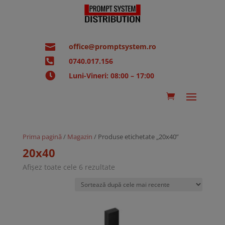

office@promptsystem.ro

0740.017.156

Luni-Vineri: 08:00 – 17:00
Prima pagină
/
Magazin
/ Produse etichetate „20x40”
20x40
Sortat
Afișez toate cele 6 rezultate
după
cele
mai
recente