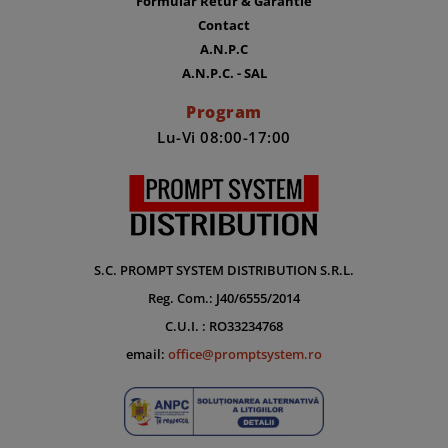
Formular Retur & Garantie
Contact
A.N.P.C
A.N.P.C. - SAL
Program
Lu-Vi 08:00-17:00
S.C. PROMPT SYSTEM DISTRIBUTION S.R.L.
Reg. Com.: J40/6555/2014
C.U.I. : RO33234768
email:
office@promptsystem.ro