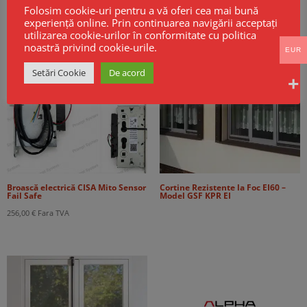
Folosim cookie-uri pentru a vă oferi cea mai bună
98,00 €.
Produse Noi
experiență online. Prin continuarea navigării acceptați
utilizarea cookie-urilor în conformitate cu politica
noastră privind cookie-urile.
EUR
Setări Cookie
De acord
Broască electrică CISA Mito Sensor
Cortine Rezistente la Foc EI60 –
Fail Safe
Model GSF KPR EI
256,00
€
Fara TVA