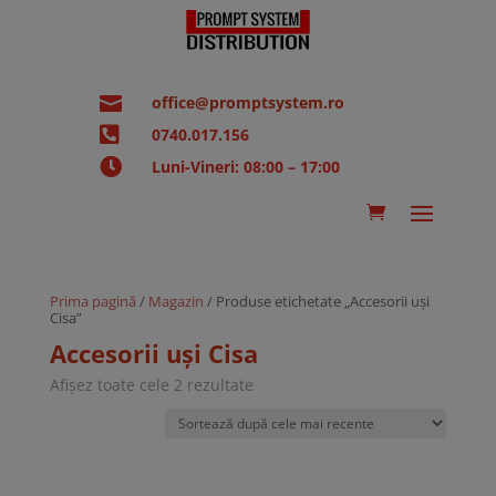

office@promptsystem.ro

0740.017.156

Luni-Vineri: 08:00 – 17:00
Prima pagină
/
Magazin
/ Produse etichetate „Accesorii uși
Cisa”
Accesorii uși Cisa
Sortat
Afișez toate cele 2 rezultate
după
cele
mai
recente