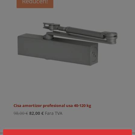
Reduceri!
Cisa amortizor profesional usa 40-120 kg
Prețul
Prețul
98,00
€
82,00
€
Fara TVA
inițial
curent
a
este:
fost:
82,00 €.