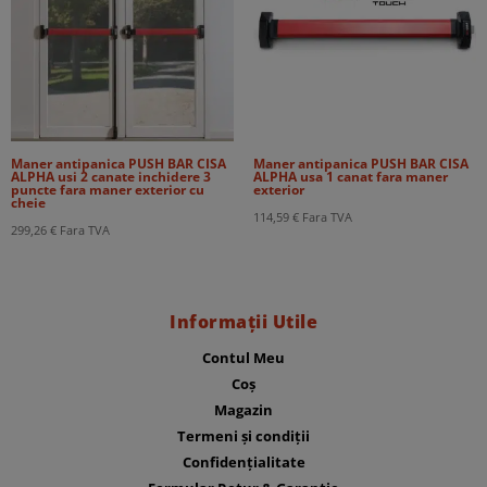
Maner antipanica PUSH BAR CISA
Maner antipanica PUSH BAR CISA
ALPHA usi 2 canate inchidere 3
ALPHA usa 1 canat fara maner
puncte fara maner exterior cu
exterior
cheie
114,59
€
Fara TVA
299,26
€
Fara TVA
Informații Utile
Contul Meu
Coș
Magazin
Termeni și condiții
Confidențialitate