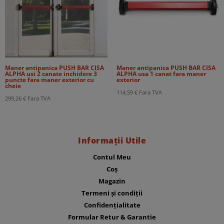
Maner antipanica PUSH BAR CISA
Maner antipanica PUSH BAR CISA
ALPHA usi 2 canate inchidere 3
ALPHA usa 1 canat fara maner
puncte fara maner exterior cu
exterior
cheie
114,59
€
Fara TVA
299,26
€
Fara TVA
Informații Utile
Contul Meu
Coș
Magazin
Termeni și condiții
Confidențialitate
Formular Retur & Garantie