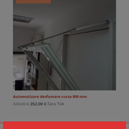
Automatizare desfumare cursa 800 mm
Prețul
Prețul
320,00
€
252,00
€
Fara TVA
inițial
curent
a
este:
fost:
252,00 €.