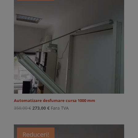
Automatizare desfumare cursa 1000 mm
Prețul
Prețul
350,00
€
273,00
€
Fara TVA
inițial
curent
a
este:
fost:
273,00 €.
Reduceri!
350,00 €.