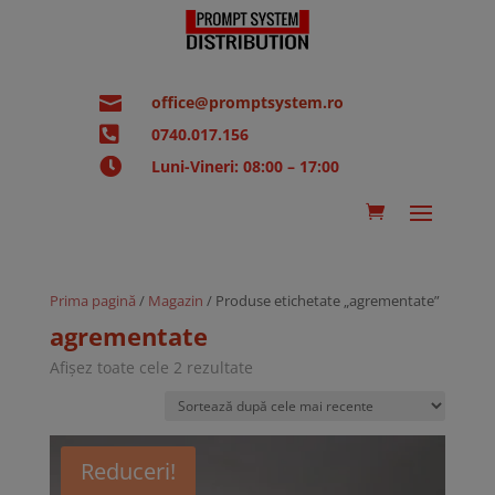

office@promptsystem.ro

0740.017.156

Luni-Vineri: 08:00 – 17:00
Prima pagină
/
Magazin
/ Produse etichetate „agrementate”
agrementate
Sortat
Afișez toate cele 2 rezultate
după
cele
mai
recente
Reduceri!