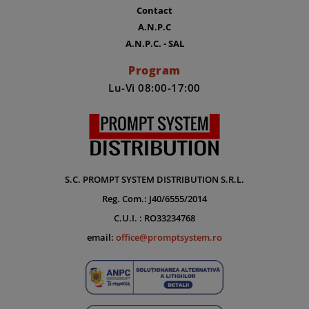
Contact
A.N.P.C
A.N.P.C. - SAL
Program
Lu-Vi 08:00-17:00
S.C. PROMPT SYSTEM DISTRIBUTION S.R.L.
Reg. Com.: J40/6555/2014
C.U.I. : RO33234768
email:
office@promptsystem.ro