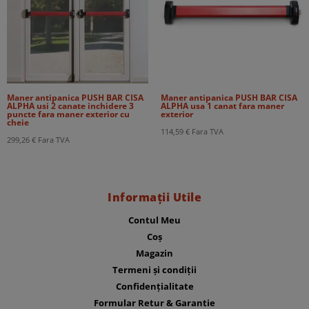
Maner antipanica PUSH BAR CISA
Maner antipanica PUSH BAR CISA
ALPHA usi 2 canate inchidere 3
ALPHA usa 1 canat fara maner
puncte fara maner exterior cu
exterior
cheie
114,59
€
Fara TVA
299,26
€
Fara TVA
Informații Utile
Contul Meu
Coș
Magazin
Termeni și condiții
Confidențialitate
Formular Retur & Garantie