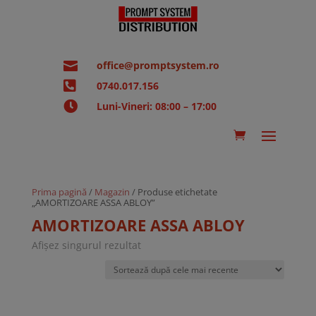

office@promptsystem.ro

0740.017.156

Luni-Vineri: 08:00 – 17:00
Prima pagină
/
Magazin
/ Produse etichetate
„AMORTIZOARE ASSA ABLOY”
AMORTIZOARE ASSA ABLOY
Afișez singurul rezultat