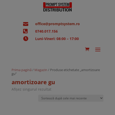

office@promptsystem.ro

0740.017.156

Luni-Vineri: 08:00 – 17:00
Prima pagină
/
Magazin
/ Produse etichetate „amortizoare
gu”
amortizoare gu
Afișez singurul rezultat