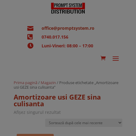

office@promptsystem.ro

0740.017.156

Luni-Vineri: 08:00 – 17:00
Prima pagină
/
Magazin
/ Produse etichetate „Amortizoare
usi GEZE sina culisanta”
Amortizoare usi GEZE sina
culisanta
Afișez singurul rezultat