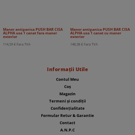
Maner antipanica PUSH BAR CISA
Maner antipanica PUSH BAR CISA
ALPHA usa 1 canat fara maner
ALPHA usa 1 canat cu maner
exterior
exterior
114,59
€
Fara TVA
148,38
€
Fara TVA
Informații Utile
Contul Meu
Coș
Magazin
Termeni și condiții
Confidențialitate
Formular Retur & Garantie
Contact
A.N.P.C