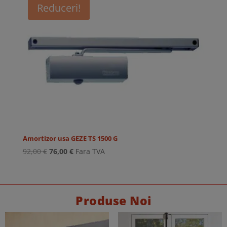
Reduceri!
Amortizor usa GEZE TS 1500 G
Prețul
Prețul
92,00
€
76,00
€
Fara TVA
inițial
curent
a
este:
fost:
76,00 €.
92,00 €.
Produse Noi