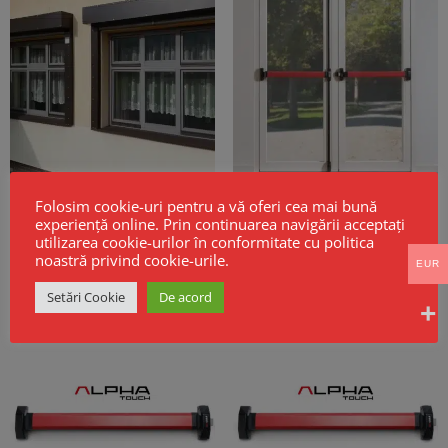
Cortine Rezistente la Foc EI60 –
Maner antipanica PUSH BAR CISA
Folosim cookie-uri pentru a vă oferi cea mai bună
Model GSF KPR EI
ALPHA usi 2 canate inchidere 3
puncte fara maner exterior cu
experiență online. Prin continuarea navigării acceptați
cheie
utilizarea cookie-urilor în conformitate cu politica
299,26
€
Fara TVA
noastră privind cookie-urile.
EUR
Setări Cookie
De acord