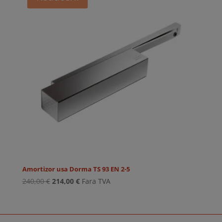
Amortizor usa Dorma TS 93 EN 2-5
Prețul
Prețul
240,00
€
214,00
€
Fara TVA
inițial
curent
a
este:
fost:
214,00 €.