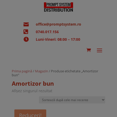

office@promptsystem.ro

0740.017.156

Luni-Vineri: 08:00 – 17:00
Prima pagină
/
Magazin
/ Produse etichetate „Amortizor
bun”
Amortizor bun
Afișez singurul rezultat
Reduceri!