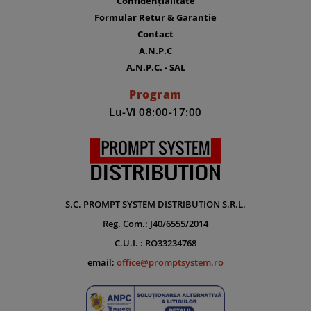
Confidențialitate
Formular Retur & Garantie
Contact
A.N.P.C
A.N.P.C. - SAL
Program
Lu-Vi 08:00-17:00
S.C. PROMPT SYSTEM DISTRIBUTION S.R.L.
Reg. Com.: J40/6555/2014
C.U.I. : RO33234768
email:
office@promptsystem.ro