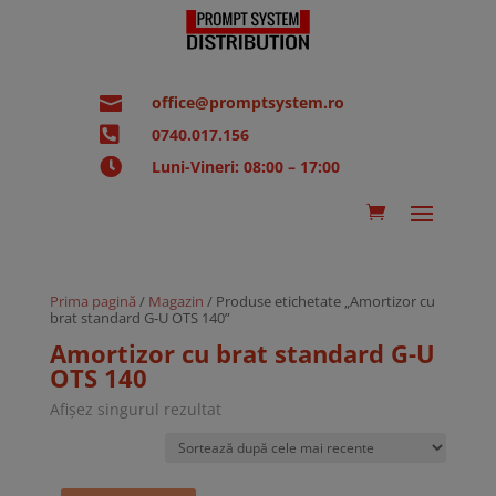

office@promptsystem.ro

0740.017.156

Luni-Vineri: 08:00 – 17:00
Prima pagină
/
Magazin
/ Produse etichetate „Amortizor cu
brat standard G-U OTS 140”
Amortizor cu brat standard G-U
OTS 140
Afișez singurul rezultat