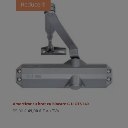
Reduceri!
Amortizor cu brat cu blocare G-U OTS 140
Prețul
Prețul
55,00
€
49,00
€
Fara TVA
inițial
curent
a
este: