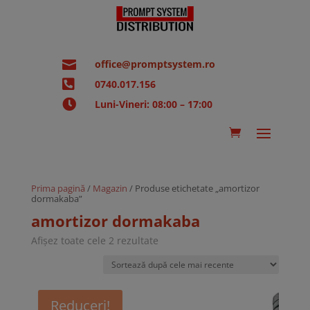

office@promptsystem.ro

0740.017.156

Luni-Vineri: 08:00 – 17:00
Prima pagină
/
Magazin
/ Produse etichetate „amortizor
dormakaba”
amortizor dormakaba
Sortat
Afișez toate cele 2 rezultate
după
cele
mai
recente
Reduceri!