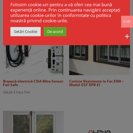
Folosim cookie-uri pentru a vă oferi cea mai bună
Produse Noi
experiență online. Prin continuarea navigării acceptați
utilizarea cookie-urilor în conformitate cu politica
noastră privind cookie-urile.
EUR
Setări Cookie
De acord
Broască electrică CISA Mito Sensor
Cortine Rezistente la Foc EI60 –
Fail Safe
Model GSF KPR EI
256,00
€
Fara TVA