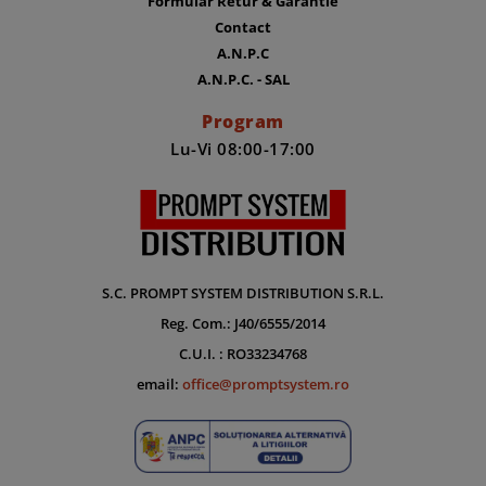
Formular Retur & Garantie
Contact
A.N.P.C
A.N.P.C. - SAL
Program
Lu-Vi 08:00-17:00
S.C. PROMPT SYSTEM DISTRIBUTION S.R.L.
Reg. Com.: J40/6555/2014
C.U.I. : RO33234768
email:
office@promptsystem.ro