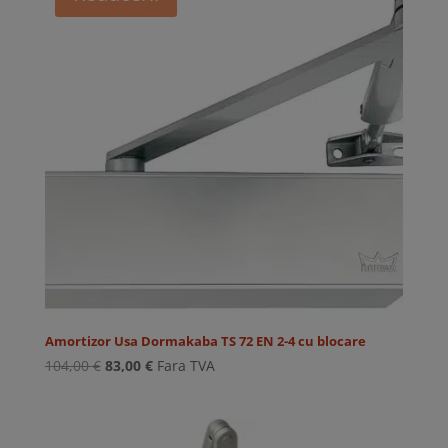
Amortizor Usa Dormakaba TS 72 EN 2-4 cu blocare
Prețul
Prețul
104,00
€
83,00
€
Fara TVA
inițial
curent
a
este:
fost:
83,00 €.