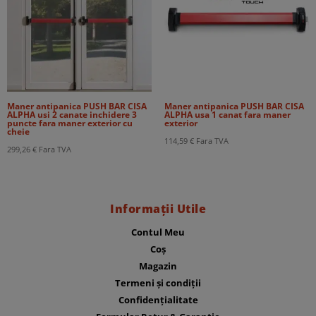
Maner antipanica PUSH BAR CISA
Maner antipanica PUSH BAR CISA
ALPHA usi 2 canate inchidere 3
ALPHA usa 1 canat fara maner
puncte fara maner exterior cu
exterior
cheie
114,59
€
Fara TVA
299,26
€
Fara TVA
Informații Utile
Contul Meu
Coș
Magazin
Termeni și condiții
Confidențialitate