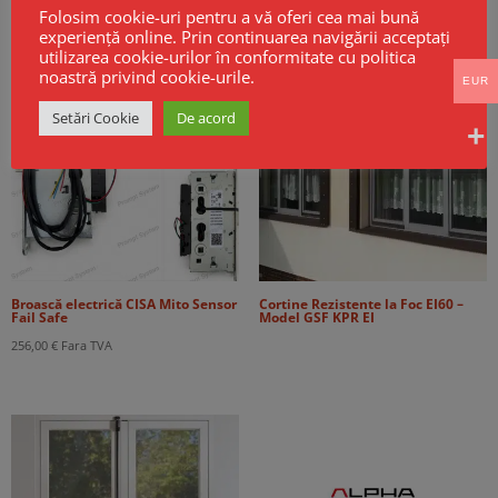
Folosim cookie-uri pentru a vă oferi cea mai bună
98,00 €.
Produse Noi
experiență online. Prin continuarea navigării acceptați
utilizarea cookie-urilor în conformitate cu politica
noastră privind cookie-urile.
EUR
Setări Cookie
De acord
Broască electrică CISA Mito Sensor
Cortine Rezistente la Foc EI60 –
Fail Safe
Model GSF KPR EI
256,00
€
Fara TVA