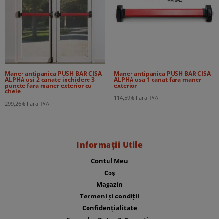
Maner antipanica PUSH BAR CISA
Maner antipanica PUSH BAR CISA
ALPHA usi 2 canate inchidere 3
ALPHA usa 1 canat fara maner
puncte fara maner exterior cu
exterior
cheie
114,59
€
Fara TVA
299,26
€
Fara TVA
Informații Utile
Contul Meu
Coș
Magazin
Termeni și condiții
Confidențialitate