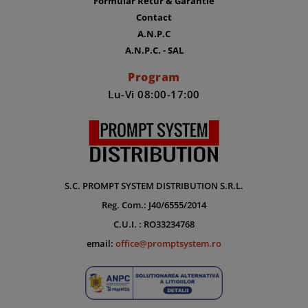
Formular Retur & Garantie
Contact
A.N.P.C
A.N.P.C. - SAL
Program
Lu-Vi 08:00-17:00
S.C. PROMPT SYSTEM DISTRIBUTION S.R.L.
Reg. Com.: J40/6555/2014
C.U.I. : RO33234768
email:
office@promptsystem.ro