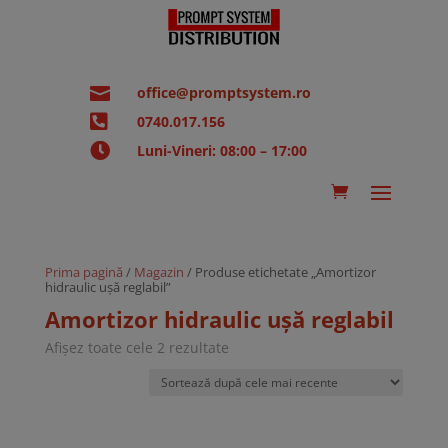

office@promptsystem.ro

0740.017.156

Luni-Vineri: 08:00 – 17:00
Prima pagină
/
Magazin
/ Produse etichetate „Amortizor
hidraulic ușă reglabil”
Amortizor hidraulic ușă reglabil
Sortat
Afișez toate cele 2 rezultate
după
cele
mai
recente