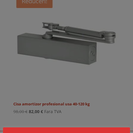
Reduceri!
Cisa amortizor profesional usa 40-120 kg
Prețul
Prețul
98,00
€
82,00
€
Fara TVA
inițial
curent
a
este:
fost:
82,00 €.