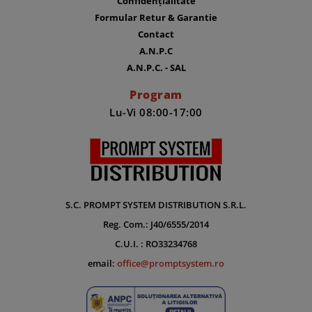
Confidențialitate
Formular Retur & Garantie
Contact
A.N.P.C
A.N.P.C. - SAL
Program
Lu-Vi 08:00-17:00
S.C. PROMPT SYSTEM DISTRIBUTION S.R.L.
Reg. Com.: J40/6555/2014
C.U.I. : RO33234768
email:
office@promptsystem.ro