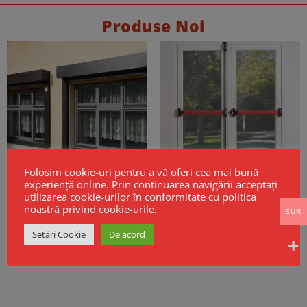
Produse Noi
Folosim cookie-uri pentru a vă oferi cea mai bună
experiență online. Prin continuarea navigării acceptați
utilizarea cookie-urilor în conformitate cu politica
Cortine Rezistente la Foc EI60 –
Maner antipanica PUSH BAR CISA
Model GSF KPR EI
ALPHA usi 2 canate inchidere 3
noastră privind cookie-urile.
puncte fara maner exterior cu
EUR
cheie
Setări Cookie
De acord
299,26
€
Fara TVA