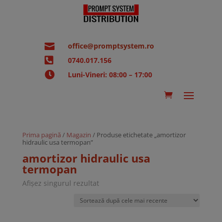

office@promptsystem.ro

0740.017.156

Luni-Vineri: 08:00 – 17:00
Prima pagină
/
Magazin
/ Produse etichetate „amortizor
hidraulic usa termopan”
amortizor hidraulic usa
termopan
Afișez singurul rezultat