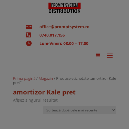

office@promptsystem.ro

0740.017.156

Luni-Vineri: 08:00 – 17:00
Prima pagină
/
Magazin
/ Produse etichetate „amortizor Kale
pret”
amortizor Kale pret
Afișez singurul rezultat